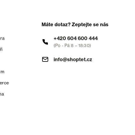
Máte dotaz? Zeptejte se nás
+420 604 600 444
ra
(Po - Pá 8 – 18:30)
ři
info@shoptet.cz
um
erce
na