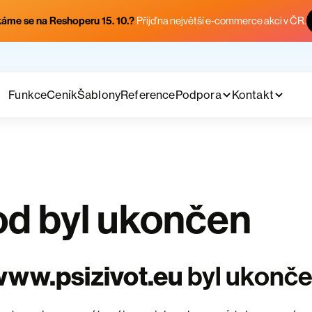
áme se na Reshoperu 15. 10.?
Přijď na největší e-commerce akci v ČR.
Funkce
Ceník
Šablony
Reference
Podpora
Kontakt
d byl ukončen
ww.psizivot.eu
byl ukonč