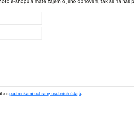
ohoto e-shopu a máte zájem o jeho obnovení, tak se na nás 
íte s
podmínkami ochrany osobních údajů
.