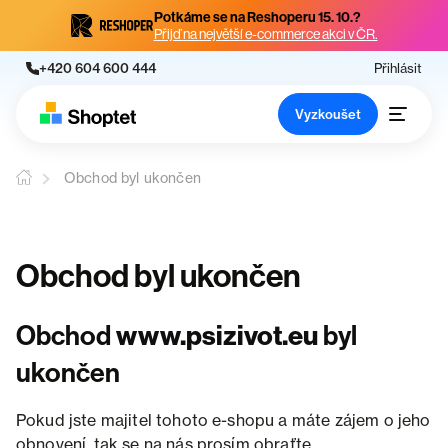
Potkáme se na Reshoperu 15. 10.?
Přijď na největší e-commerce akci v ČR.
+420 604 600 444
Přihlásit
Vyzkoušet
Obchod byl ukončen
Obchod byl ukončen
Obchod
www.psizivot.eu
byl
ukončen
Pokud jste majitel tohoto e-shopu a máte zájem o jeho
obnovení, tak se na nás prosím obraťte.