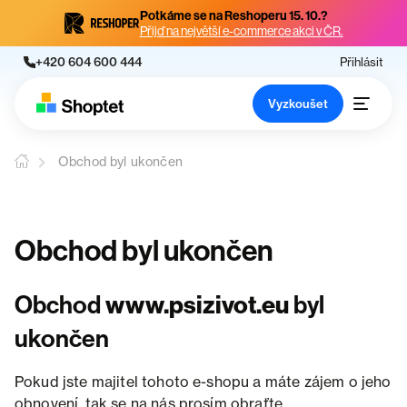
Potkáme se na Reshoperu 15. 10.?
Přijď na největší e-commerce akci v ČR.
+420 604 600 444
Přihlásit
Vyzkoušet
Obchod byl ukončen
Obchod byl ukončen
Obchod
www.psizivot.eu
byl
ukončen
Pokud jste majitel tohoto e-shopu a máte zájem o jeho
obnovení, tak se na nás prosím obraťte.